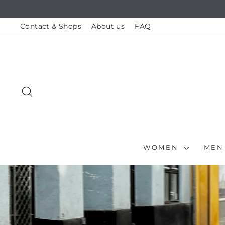
Skip
to
content
Contact & Shops
About us
FAQ
SEARCH
WOMEN
ME