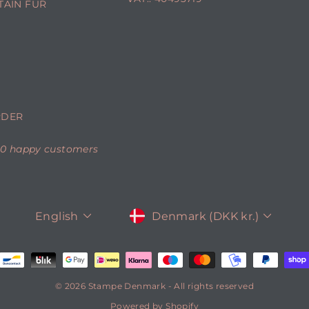
TAIN FUR
RDER
00 happy customers
CURRENCY
LANGUAGE
Denmark (DKK kr.)
English
© 2026 Stampe Denmark - All rights reserved
Powered by Shopify