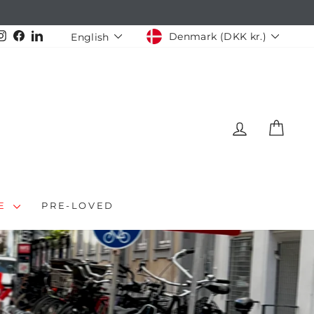
CURRENCY
LANGUAGE
Instagram
Facebook
LinkedIn
Denmark (DKK kr.)
English
LOG IN
CAR
LE
PRE-LOVED