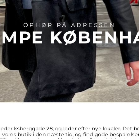
OPHØR PÅ ADRESSEN
AMPE KØBENH
rederiksberggade 28, og leder efter nye lokaler. Det b
g vores butik i den næste tid, og find gode besparelse