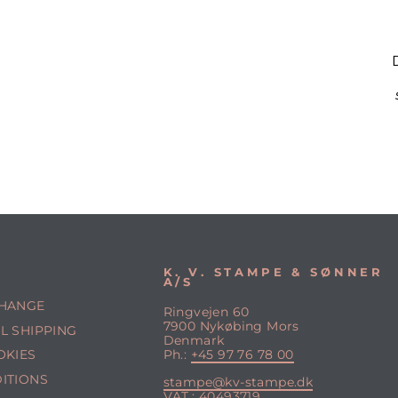
K. V. STAMPE & SØNNER
A/S
CHANGE
Ringvejen 60
7900 Nykøbing Mors
L SHIPPING
Denmark
OKIES
Ph.:
+45 97 76 78 00
ITIONS
stampe@kv-stampe.dk
VAT.: 40493719