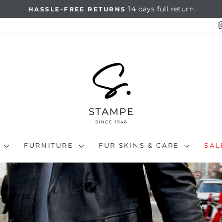
14 days full return
HASSLE-FREE RETURNS
Pause
slideshow
N
FURNITURE
FUR SKINS & CARE
SA