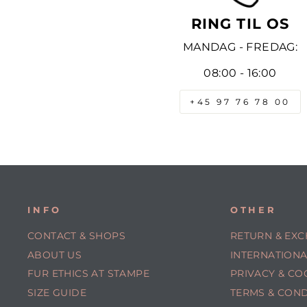
RING TIL OS
MANDAG - FREDAG:
08:00 - 16:00
+45 97 76 78 00
INFO
OTHER
CONTACT & SHOPS
RETURN & EX
ABOUT US
INTERNATIONA
FUR ETHICS AT STAMPE
PRIVACY & CO
SIZE GUIDE
TERMS & COND